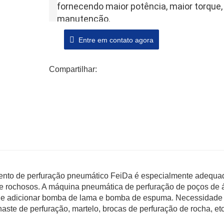
fornecendo maior potência, maior torque, 
manutenção.
   3. O uso de chassis de escavadeira profissional, forte e durável, rolamento de carga 
Entre em contato agora
grande, placa de corrente larga, pouco dan
   4. Cada tubo de óleo hidráulico é coberto com uma jaqueta protetora espessa para 
prolongar a vida útil do tubo de óleo.
Compartilhar:
nto de perfuração pneumático FeiDa é especialmente adequa
e rochosos. A máquina pneumática de perfuração de poços de
ode adicionar bomba de lama e bomba de espuma. Necessidade
aste de perfuração, martelo, brocas de perfuração de rocha, etc