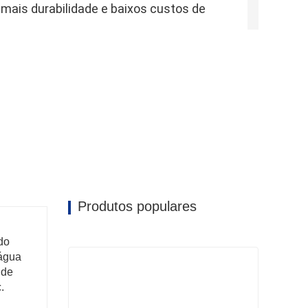
mais durabilidade e baixos custos de 
o a estradas difíceis.
Produtos populares
do
 água
 de
.