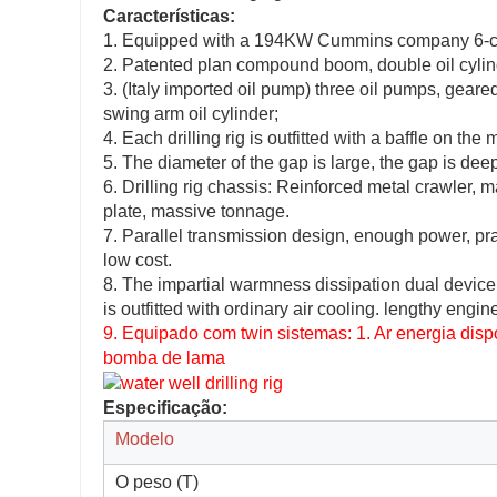
Características:
1. Equipped with a 194KW Cummins company 6-cylin
2. Patented plan compound boom, double oil cylinder
3. (Italy imported oil pump) three oil pumps, geare
swing arm oil cylinder;
4. Each drilling rig is outfitted with a baffle on the 
5. The diameter of the gap is large, the gap is deep
6. Drilling rig chassis: Reinforced metal crawler,
plate, massive tonnage.
7. Parallel transmission design, enough power, pra
low cost.
8. The impartial warmness dissipation dual device
is outfitted with ordinary air cooling. lengthy engine
9. Equipado com twin sistemas: 1. Ar energia di
bomba de lama
Especificação:
Modelo
O peso (T)