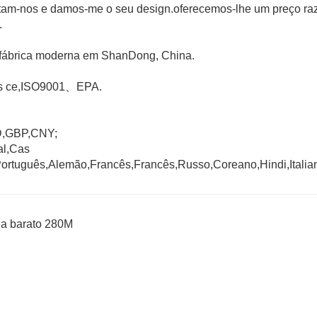
am-nos e damos-me o seu design.oferecemos-lhe um preço ra
.
e fábrica moderna em ShanDong, China.
dos ce,ISO9001、EPA.
D,GBP,CNY;
al,Cas
ortuguês,Alemão,Francês,Francês,Russo,Coreano,Hindi,Italia
ua barato 280M