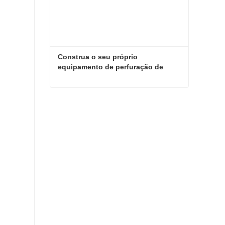
Construa o seu próprio 
equipamento de perfuração de 
poços de água
Construa o seu próprio equipamento de perfuração de poços de água
Entre em contato agora