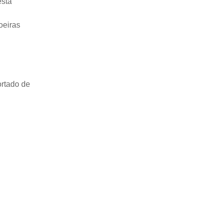
está
água suficiente?
oeiras
ortado de