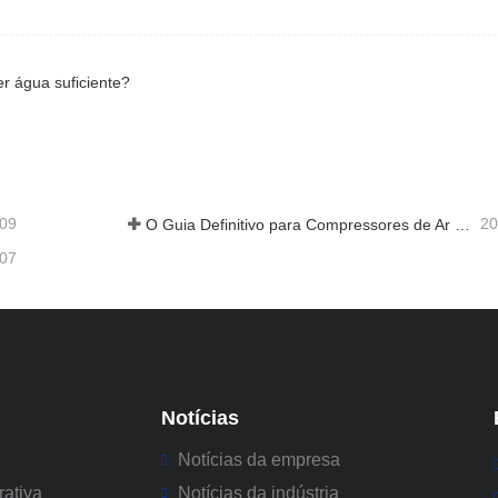
er água suficiente?
-09
20
O Guia Definitivo para Compressores de Ar na Exploração Mineira
-07
Notícias
Notícias da empresa
rativa
Notícias da indústria