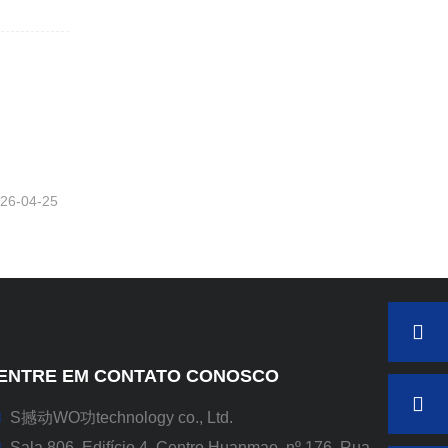
26-04-25
ENTRE EM CONTATO CONOSCO
S撼动WO功technology co., Ltd.
Sala 806, Edifício 4, Centro Huanmao, nº 176, Rua