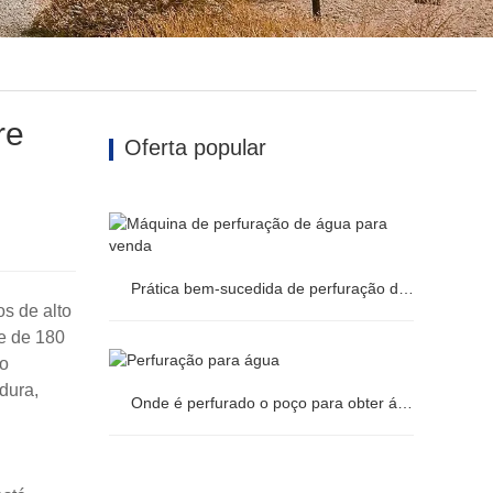
re
Oferta popular
Prática bem-sucedida de perfuração de poços profundos sobre esteiras em áreas quentes e áridas do Sudão
s de alto
e de 180
Prática bem-sucedida de perfuração de
 o
dura,
Onde é perfurado o poço para obter água suficiente?
poços profundos sobre esteiras em áreas
Onde é perfurado o poço para obter
quentes e áridas do Sudão