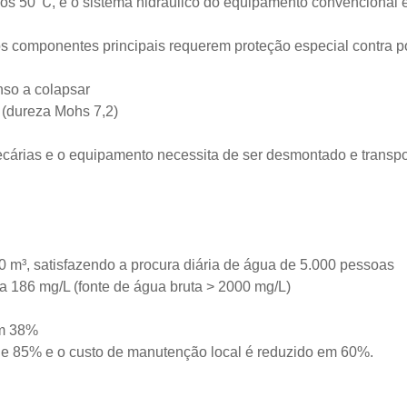
os 50 ℃, e o sistema hidráulico do equipamento convencional 
s componentes principais requerem proteção especial contra p
nso a colapsar
 (dureza Mohs 7,2)
cárias e o equipamento necessita de ser desmontado e transp
 m³, satisfazendo a procura diária de água de 5.000 pessoas
a 186 mg/L (fonte de água bruta > 2000 mg/L)
em 38%
 de 85% e o custo de manutenção local é reduzido em 60%.